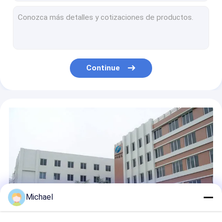
Caixa terminal horizontal da fibra FTTH do preto do núcleo do OEM 16 para a casa
Caixa de distribuição de fibra óptica FTTH IP67 exterior
Da fibra de alta qualidade de 8 núcleos do conector do SC do divisor do PLC da caixa de distribuição 1*8 de Grey Optic Fiber Access caixa terminal ótica
16 caixa exterior da terminação da fibra do micro divisor do núcleo IP65 FTTX
IP65 fechamento exterior da tala da fibra ótica da caixa terminal do divisor FTTH
Continue
Da fibra ótica 16 caixa fixada na parede da terminação da fibra IP55 branca dos núcleos para a rede de FTTX
Michael