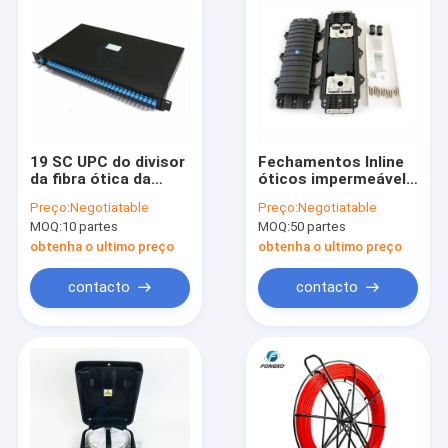
19 SC UPC do divisor
Fechamentos Inline
da fibra ótica da
óticos impermeável
montagem em rack
novo da tala da fibra
Preço:
Negotiatable
Preço:
Negotiatable
do plc da polegada
da saída da entrada 2
MOQ:
10 partes
MOQ:
50 partes
1x32
dos núcleos 2 do
OEM PPR 24 48 72
obtenha o ultimo preço
obtenha o ultimo preço
contacto
contacto