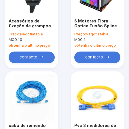
Acessórios de
6 Motores Fibra
fixação de grampos
Óptica Fusão Splicer
de cabos ópticos
6S FTTH Fibra Óptica
Preço:
Negotiatable
Preço:
Negotiatable
metálicos
Splicing Machine
MOQ:
10
MOQ:
1
Ferramenta de
remoção de capas de
obtenha o ultimo preço
obtenha o ultimo preço
cabos de fibra óptica
contacto
contacto
Início
Produtos
Sobre nós
cabo de remendo
Pvc 3 medidores de