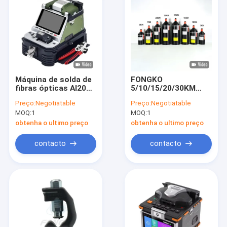
Máquina de solda de
FONGKO
fibras ópticas AI20
5/10/15/20/30KM
AI30 FTTH Máquina
FPV Drone Fibra
Preço:
Negotiatable
Preço:
Negotiatable
de emoldura de
Óptica Kit de
MOQ:
1
MOQ:
1
fibras ópticas
Liberação FPV Drone
Fibra Óptica
obtenha o ultimo preço
obtenha o ultimo preço
contacto
contacto