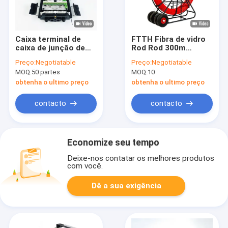
Caixa terminal de
FTTH Fibra de vidro
caixa de junção de
Rod Rod 300m
Ftth da fibra ótica de
comprimento 4.5-
Preço:
Negotiatable
Preço:
Negotiatable
16 núcleos para o
18mm Fibra óptica
MOQ:
50 partes
MOQ:
10
divisor do cabo
cabo puxando Rod
pendente
obtenha o ultimo preço
obtenha o ultimo preço
contacto
contacto
Economize seu tempo
Deixe-nos contatar os melhores produtos
com você.
Dê a sua exigência