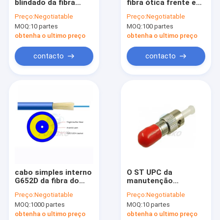
blindado da fibra
fibra ótica frente e
Visita à fábrica
ótica azul frente e
verso interna
Preço:
Negotiatable
Preço:
Negotiatable
verso de 3m LC/UPC-
Patchcord do Sc da
MOQ:
10 partes
MOQ:
100 partes
LC/UPC com
melhor qualidade
Controle de Qualidade
revestimento de
material
obtenha o ultimo preço
obtenha o ultimo preço
Lszh
Contacte-nos
contacto
contacto
Notícias
Casos
Conector rápido da fibra ótica
Divisor da fibra ótica
cabo simples interno
O ST UPC da
G652D da fibra do
manutenção
Cabo de fibra ótica exterior
único modo de 3mm
programada 5db
Preço:
Negotiatable
Preço:
Negotiatable
GJFJV com bainha de
fixou o atenuador
Cabo de fibra ótica interno
MOQ:
1000 partes
MOQ:
10 partes
LSZH
ótico da fibra para
ethernet do ATM
obtenha o ultimo preço
obtenha o ultimo preço