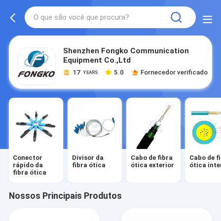
Shenzhen Fongko Communication
Equipment Co.,Ltd
17
5.0
Fornecedor verificado
YEARS
Conector
Divisor da
Cabo de fibra
Cabo de f
rápido da
fibra ótica
ótica exterior
ótica int
fibra ótica
Nossos Principais Produtos