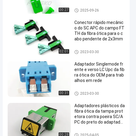
Adaptador da fibra ótica
00:27
2025-09-26
Conector rápido mecânic
o do SC APC do campo FT
TH da fibra ótica para o c
abo pendente de 2x3mm
Conector rápido da fibra ótica
02:01
2023-03-30
Adaptador Singlemode fr
ente e verso LC Upc da fib
ra ótica do OEM para trab
alhos em rede
Adaptador da fibra ótica
00:31
2023-03-30
Adaptadores plásticos da
fibra ótica da tampa prot
etora contra poeira SC/A
PC do preto do adaptador
do obturador do metal AP
C/SC das vendas quente
Adaptador da fibra ótica
00:28
2025-04-05