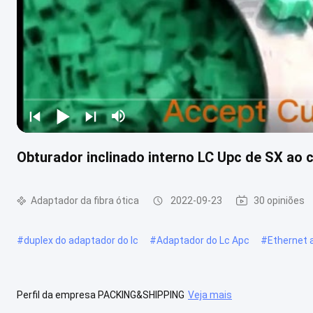
Obturador inclinado interno LC Upc de SX ao
Adaptador da fibra ótica
2022-09-23
30 opiniões
#
duplex do adaptador do lc
#
Adaptador do Lc Apc
#
Ethernet 
Perfil da empresa PACKING&SHIPPING
Veja mais