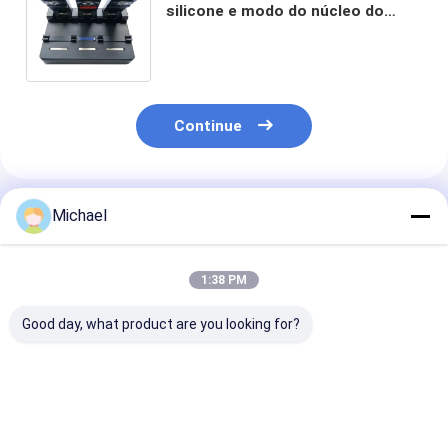
silicone e modo do núcleo do
equipamento sulco do núcleo V
do único multi único
Continue
Produtos Recomendados
Michael
1:38 PM
Good day, what product are you looking for?
Fongko Durable
Fongko
Transportador
Multifunctional
Transportador de
Cabos de Alta
Cable Conveyor
Cabos Automático
Eficiência e Al