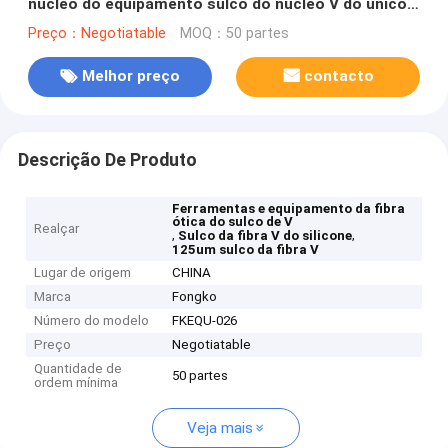
núcleo do equipamento sulco do núcleo V do único
multi único
Preço：Negotiatable
MOQ：50 partes
Melhor preço
contacto
Descrição De Produto
Ferramentas e equipamento da fibra
ótica do sulco de V
Realçar
,
,
Sulco da fibra V do silicone
125um sulco da fibra V
Lugar de origem
CHINA
Marca
Fongko
Número do modelo
FKEQU-026
Preço
Negotiatable
Quantidade de
50 partes
ordem mínima
Veja mais