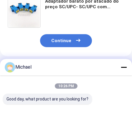
Adaptador barato por atacado do
preço SC/UPC- SC/UPC com
adaptador simples da fibra ótica do
obturador do SC da flange o auto
Continue
Produtos Recomendados
Michael
10:26 PM
Good day, what product are you looking for?
Fiber optic
FONGKO DX
FONGKO Adap
conversion adapter
Adaptadores MPO de
Duplex Negro 