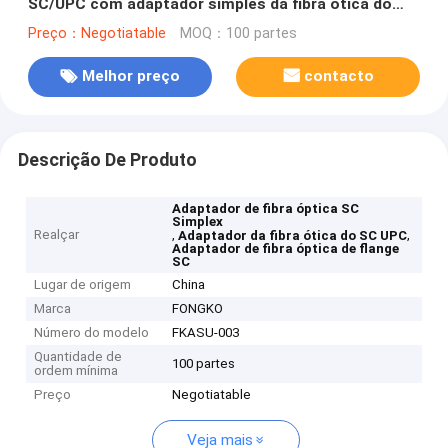
SC/UPC com adaptador simples da fibra ótica do
obturador do SC da flange o auto
Preço：Negotiatable
MOQ：100 partes
Melhor preço
contacto
Descrição De Produto
Adaptador de fibra óptica SC
Simplex
Realçar
,
,
Adaptador da fibra ótica do SC UPC
Adaptador de fibra óptica de flange
SC
Lugar de origem
China
Marca
FONGKO
Número do modelo
FKASU-003
Quantidade de
100 partes
ordem mínima
Preço
Negotiatable
Veja mais