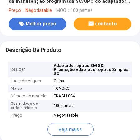
da manutenção programada SC/UPC do adaptador
do SC da promoção auto
Preço：Negotiatable
MOQ：100 partes
Melhor preço
contacto
Descrição De Produto
,
Adaptador óptico SM SC
Realçar
Promoção Adaptador óptico Simplex
SC
Lugar de origem
China
Marca
FONGKO
Número do modelo
FKASU-004
Quantidade de
100 partes
ordem mínima
Preço
Negotiatable
Veja mais