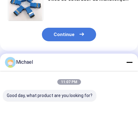
programada SC/UPC do adaptador
do SC da promoção auto
Continue
Produtos Recomendados
Michael
11:07 PM
Good day, what product are you looking for?
Fiber optic
FONGKO DX
FONGKO Adap
conversion adapter
Adaptadores MPO de
Duplex Negro 
ST/APC female to
Fibra Óptica de
Flange DX
SC/APC male simplex
Flange Adaptador
Adaptadores 