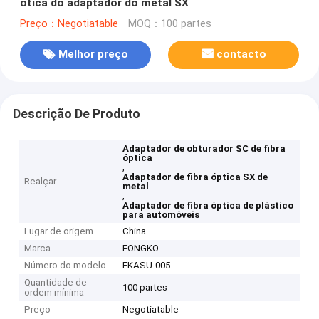
ótica do adaptador do metal SX
Preço：Negotiatable
MOQ：100 partes
Melhor preço
contacto
Descrição De Produto
Adaptador de obturador SC de fibra
óptica
,
Adaptador de fibra óptica SX de
Realçar
metal
,
Adaptador de fibra óptica de plástico
para automóveis
Lugar de origem
China
Marca
FONGKO
Número do modelo
FKASU-005
Quantidade de
100 partes
ordem mínima
Preço
Negotiatable