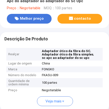
Apc do adaptador ao adaptador do Sc Upc
Preço：Negotiatable
MOQ：100 partes
Melhor preço
contacto
Descrição De Produto
,
Adaptador ótico da fibra do SC
Realçar
,
Adaptador ótico da fibra simples
sc apc ao adaptador do sc upc
Lugar de origem
China
Marca
FONGKO
Número do modelo
FKASU-009
Quantidade de
100 partes
ordem mínima
Preço
Negotiatable
Veja mais