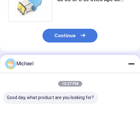
adaptador ao adaptador do Sc
Upc
Continue
Produtos Recomendados
Michael
10:27 PM
Good day, what product are you looking for?
Fiber optic
FONGKO DX
FONGKO Adap
conversion adapter
Adaptadores MPO de
Duplex Negro 
ST/APC female to
Fibra Óptica de
Flange DX
SC/APC male simplex
Flange Adaptador
Adaptadores 