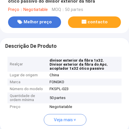
ótico passivo do divisor exterior da fibra
Preço：Negotiatable
MOQ：50 partes
Melhor preço
contacto
Descrição De Produto
,
divisor exterior da fibra 1x32
Realçar
,
Divisor exterior da fibra do Apc
acoplador 1x32 ótico passivo
Lugar de origem
China
Marca
FONGKO
Número do modelo
FKSPL-023
Quantidade de
50 partes
ordem mínima
Preço
Negotiatable
Veja mais