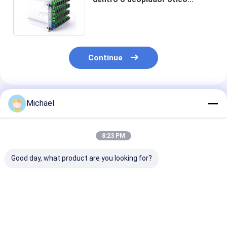
passivo do divisor exterior da
fibra
Continue
Produtos Recomendados
Michael
8:23 PM
Good day, what product are you looking for?
FONGKO 12 Core
12 Cores G.657A1
Dupla Janela F
0.9mm G652D PVC
Fibra Ótica Pigtails
Óptica Fbt Min
Fibra Ótica Pigtail
SC APC UPC LSZH
acoplador Spl
Buldle Pigtail LC FC
Jaqueta FTTH
Conector 131