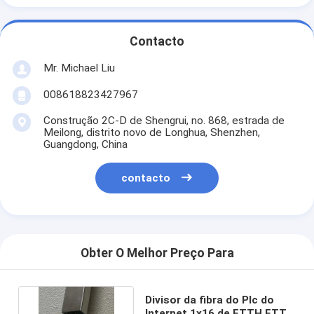
Contacto
Mr. Michael Liu
008618823427967
Construção 2C-D de Shengrui, no. 868, estrada de
Meilong, distrito novo de Longhua, Shenzhen,
Guangdong, China
contacto
Obter O Melhor Preço Para
Divisor da fibra do Plc do
Internet 1x16 de FTTH FTTX