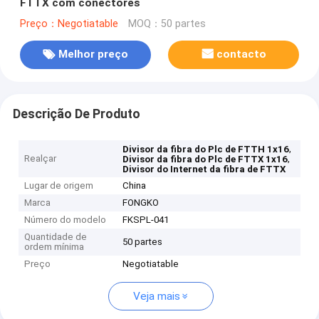
FTTX com conectores
Preço：Negotiatable
MOQ：50 partes
Melhor preço
contacto
Descrição De Produto
,
Divisor da fibra do Plc de FTTH 1x16
Realçar
,
Divisor da fibra do Plc de FTTX 1x16
Divisor do Internet da fibra de FTTX
Lugar de origem
China
Marca
FONGKO
Número do modelo
FKSPL-041
Quantidade de
50 partes
ordem mínima
Preço
Negotiatable
Veja mais