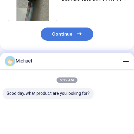
com conectores
Continue
Produtos Recomendados
Michael
9:12 AM
Good day, what product are you looking for?
FONGKO 12 Core
12 Cores G.657A1
Dupla Janela F
0.9mm G652D PVC
Fibra Ótica Pigtails
Óptica Fbt Min
Fibra Ótica Pigtail
SC APC UPC LSZH
acoplador Spl
Buldle Pigtail LC FC
Jaqueta FTTH
Conector 131