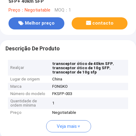
SFP+ 40km SFP
Preço：Negotiatable
MOQ：1
Melhor preço
contacto
Descrição De Produto
,
transceptor ótico de 40km SFP
Realçar
,
transceptor ótico de 10g SFP
transceptor de 10g sfp
Lugar de origem
China
Marca
FONGKO
Número do modelo
FKSFP-003
Quantidade de
1
ordem mínima
Preço
Negotiatable
Veja mais