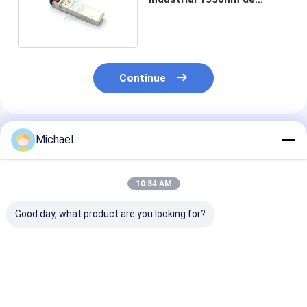
10Gb/s SFP+ 40km SFP
Continue
Produtos Recomendados
Michael
10:54 AM
Good day, what product are you looking for?
Módulo ótico do
Do módulo ótico do
módulo ótico
transceptor de
Sfp do transceptor
QSFP28 SR4 d
QSFP+ PSM 2km SFP
de SFP do gigabit de
Gigabit Ethern
para os ethernet 40G
RoHS 40Gb/S QSFP+
transceptor d