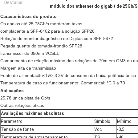
Destacar:
módulo dos ethernet do gigabit de 25Gb/S
Características do produto
Os apoios até 25.78Gb/s morderam taxas
complacente a SFF-8402 para a solução SFP28
Relação do monitor diagnóstico de Digitas com SFF-8472
Pegada quente do tomada-frontão SFP28
transmissor de 850nm VCSEL
Comprimento de relação máximo das relações de 70m em OM3 ou das
Margem alta da transmissão
Fonte de alimentação
<1w>
3.3V do consumo da baixa potência única
Temperatura de caso de funcionamento: Commerical: °C 0 a 70
Aplicações
25,78 única pista de Gb/s
Outras relações óticas
Avaliações máximas absolutas
Parâmetro
Símbolo
Mínimo.
Tensão de fonte
Vcc
-0,5
Temperatura de armazenamento
TS
-40