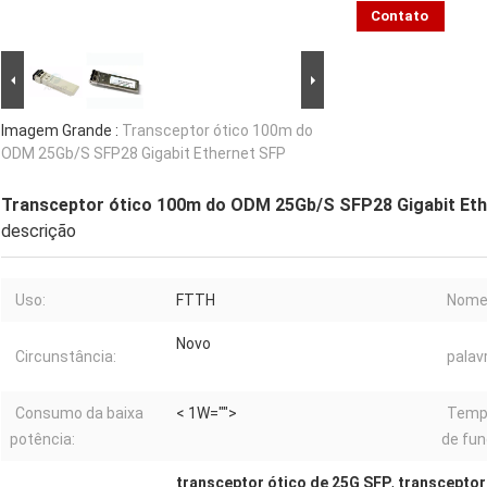
Contato
Imagem Grande :
Transceptor ótico 100m do
ODM 25Gb/S SFP28 Gigabit Ethernet SFP
Transceptor ótico 100m do ODM 25Gb/S SFP28 Gigabit Et
descrição
Uso:
FTTH
Nome 
Novo
Circunstância:
palav
Consumo da baixa
< 1W="">
Tempe
potência:
de fun
transceptor ótico de 25G SFP
,
transceptor