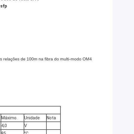
 sfp
 relações de 100m na fibra do multi-modo OM4
Máximo.
Unidade
Nota
4,0
V
85
°C