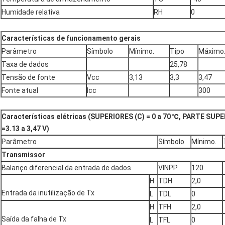
Humidade relativa
RH
0
Características de funcionamento gerais
Parâmetro
Símbolo
Mínimo.
Tipo
Máximo
Taxa de dados
25,78
Tensão de fonte
Vcc
3,13
3,3
3,47
Fonte atual
Icc
300
Características elétricas (SUPERIORES (C) = 0 a 70 ℃, PARTE SUPER
=3.13 a 3,47 V)
Parâmetro
Símbolo
Mínimo.
Transmissor
Balanço diferencial da entrada de dados
VINPP
120
H
TDH
2,0
Entrada da inutilização de Tx
L
TDL
0
H
TFH
2,0
Saída da falha de Tx
L
TFL
0