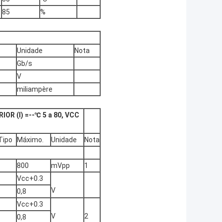
85
%
.
Unidade
Nota
Gb/s
V
miliampère
IOR (I) =--℃ 5 a 80, VCC
Tipo
Máximo.
Unidade
Nota
800
mVpp
1
Vcc+0.3
V
0,8
Vcc+0.3
V
2
0,8