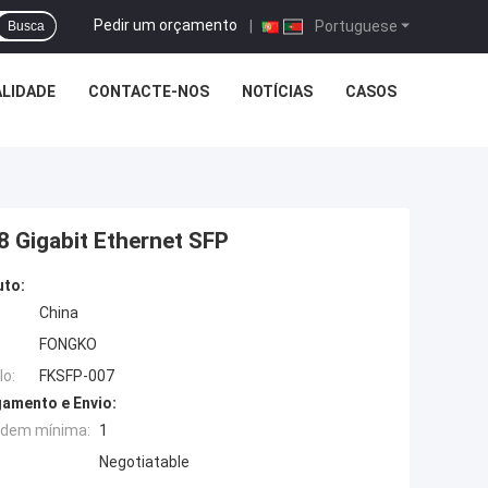
Pedir um orçamento
|
Portuguese
Busca
LIDADE
CONTACTE-NOS
NOTÍCIAS
CASOS
 Gigabit Ethernet SFP
uto:
China
FONGKO
o:
FKSFP-007
amento e Envio:
rdem mínima:
1
Negotiatable