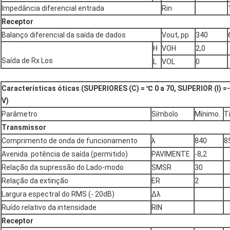
Impedância diferencial entrada
Rin
Receptor
Balanço diferencial da saída de dados
Vout, pp
340
H
VOH
2,0
Saída de Rx Los
L
VOL
0
Características óticas (SUPERIORES (C) = ℃ 0 a 70, SUPERIOR (I) =
V)
Parâmetro
Símbolo
Mínimo.
T
Transmissor
Comprimento de onda de funcionamento
λ
840
8
Avenida. potência de saída (permitido)
PAVIMENTE
-8,2
Relação da supressão do Lado-modo
SMSR
30
Relação da extinção
ER
2
Largura espectral do RMS (- 20dB)
Δλ
Ruído relativo da intensidade
RIN
Receptor