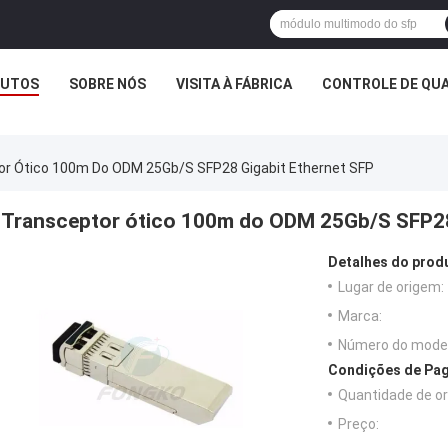
UTOS
SOBRE NÓS
VISITA À FÁBRICA
CONTROLE DE QUA
or Ótico 100m Do ODM 25Gb/S SFP28 Gigabit Ethernet SFP
Transceptor ótico 100m do ODM 25Gb/S SFP28
Detalhes do prod
Lugar de origem:
Marca:
Número do model
Condições de Pag
Quantidade de o
Preço: