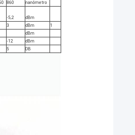
50
860
nanômetro
-5,2
dBm
3
dBm
1
dBm
-12
dBm
5
DB