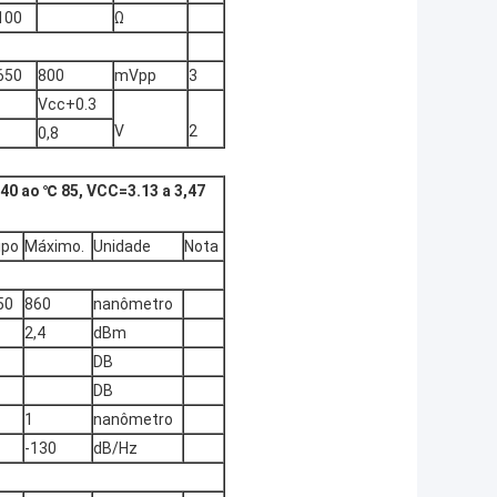
100
Ω
650
800
mVpp
3
Vcc+0.3
V
2
0,8
-40 ao ℃ 85, VCC=3.13 a 3,47
ipo
Máximo.
Unidade
Nota
50
860
nanômetro
2,4
dBm
DB
DB
1
nanômetro
-130
dB/Hz