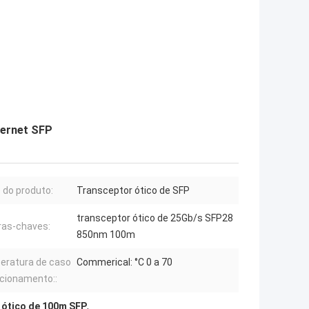
hernet SFP
do produto:
Transceptor ótico de SFP
transceptor ótico de 25Gb/s SFP28
ras-chaves:
850nm 100m
ratura de caso
Commerical: °C 0 a 70
cionamento::
 ótico de 100m SFP
,