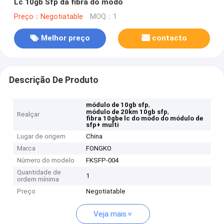
Lc 10gb Sfp da fibra do modo
Preço：Negotiatable
MOQ：1
Melhor preço
contacto
Descrição De Produto
,
módulo de 10gb sfp
,
módulo de 20km 10gb sfp
Realçar
fibra 10gbe lc do modo do módulo de
sfp+ multi
Lugar de origem
China
Marca
FONGKO
Número do modelo
FKSFP-004
Quantidade de
1
ordem mínima
Preço
Negotiatable
Veja mais