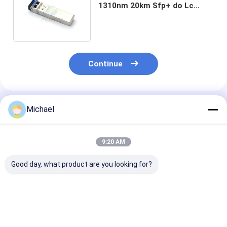
1310nm 20km Sfp+ do Lc
10gb Sfp da fibra do modo
Continue
Produtos Recomendados
Michael
9:20 AM
Good day, what product are you looking for?
Transceptor ótico
Módulo ótico do
Do módulo óti
industrial 1550nm de
transceptor de
Sfp do transc
10Gb/s SFP+ 40km
QSFP+ PSM 2km SFP
de SFP do giga