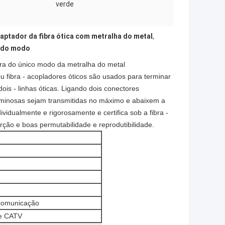
verde
aptador da fibra ótica com metralha do metal
,
C do modo
bra do único modo da metralha do metal
 fibra - acopladores óticos são usados para terminar
 dois - linhas óticas. Ligando dois conectores
luminosas sejam transmitidas no máximo e abaixem a
ividualmente e rigorosamente e certifica sob a fibra -
erção e boas permutabilidade e reprodutibilidade.
 comunicação
 e CATV