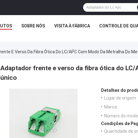
UTOS
SOBRE NÓS
VISITA À FÁBRICA
CONTROLE DE QUA
rente E Verso Da Fibra Ótica Do LC/APC Com Modo Da Metralha Do Met
Adaptador frente e verso da fibra ótica do L
único
Detalhes do prod
Lugar de origem:
Marca:
Número do model
Condições de Pag
Quantidade de o