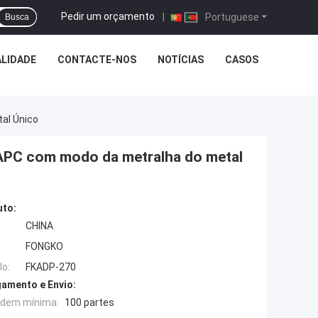
Pedir um orçamento
|
Portuguese
Busca
LIDADE
CONTACTE-NOS
NOTÍCIAS
CASOS
al Único
C/APC com modo da metralha do metal
uto:
CHINA
FONGKO
o:
FKADP-270
amento e Envio:
rdem mínima:
100 partes