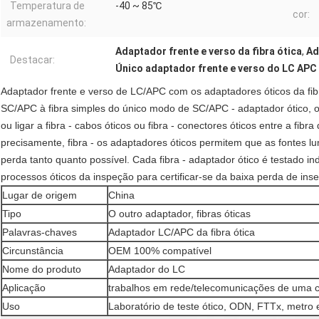
Temperatura de
-40 ~ 85℃
cor:
armazenamento:
Adaptador frente e verso da fibra ótica
,
Ad
Destacar:
Único adaptador frente e verso do LC AP
Adaptador frente e verso de LC/APC com os adaptadores óticos da fi
SC/APC à fibra simples do único modo de SC/APC - adaptador ótico, ou
ou ligar a fibra - cabos óticos ou fibra - conectores óticos entre a fibra
precisamente, fibra - os adaptadores óticos permitem que as fontes 
perda tanto quanto possível. Cada fibra - adaptador ótico é testado ind
processos óticos da inspeção para certificar-se da baixa perda de ins
Lugar de origem
China
Tipo
O outro adaptador, fibras óticas
Palavras-chaves
Adaptador LC/APC da fibra ótica
Circunstância
OEM 100% compatível
Nome do produto
Adaptador do LC
Aplicação
trabalhos em rede/telecomunicações de uma
Uso
Laboratório de teste ótico, ODN, FTTx, metro